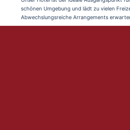
schönen Umgebung und lädt zu vielen Freiz
Abwechslungsreiche Arrangements erwarten 
Wir sind Spezialisten für Gruppenreisen, Cl
hinaus. Auch für die Feiertage haben wir d
Lassen Sie sich in unserem stilvoll einger
Im Sommer können Sie mit erfrischenden Dr
Wir freuen uns, Sie bei uns begrüßen und v
Ihre Familie de Freitas und das Team