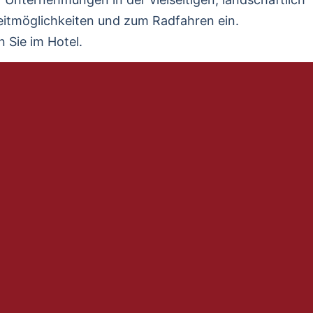
eitmöglichkeiten und zum Radfahren ein.
Sie im Hotel.
ubtouren & Vereinsfahrten im Emsland und über die G
ie passenden Angebote.
ichteten Restaurant und gemütlichem Kaminzimmer ve
inks im überdachten Biergarten verweilen.
erwöhnen zu dürfen!