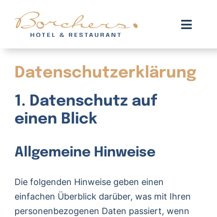
Zum
Inhalt
Toggl
springen
Navig
Zimmer
Datenschutz­erklärung
Arrangements
1. Datenschutz auf
Restaurant
einen Blick
We are green
Allgemeine Hinweise
Kontakt
Die folgenden Hinweise geben einen
Buchen
einfachen Überblick darüber, was mit Ihren
personenbezogenen Daten passiert, wenn