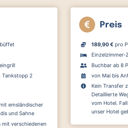
Preis
büffet
189,90 €
pro P
Einzelzimmer-Z
ingrill
Buchbar ab 8 
em Tankstopp 2
von Mai bis A
Kein Transfer 
Detaillierte W
vom Hotel. Fal
it emsländischer
unser Hotel ge
dis und Sahne
s mit verschiedenen