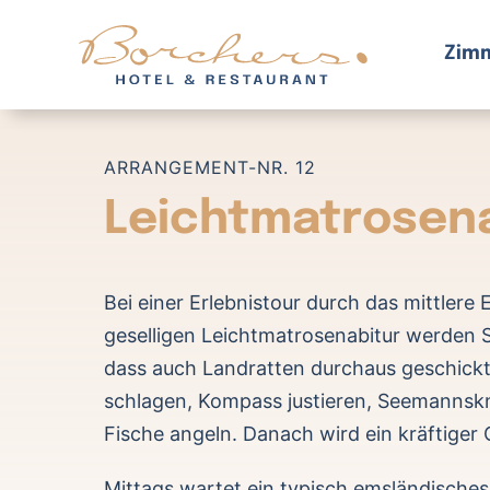
Zum
Inhalt
Zim
springen
ARRANGEMENT-NR. 12
Leichtmatrosena
Bei einer Erlebnistour durch das mittlere
geselligen Leichtmatrosenabitur werden 
dass auch Landratten durchaus geschickt
schlagen, Kompass justieren, Seemanns
Fische angeln. Danach wird ein kräftiger
Mittags wartet ein typisch emsländisches