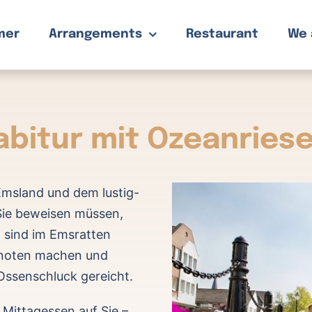
mer
Arrangements
Restaurant
We 
bitur mit Ozeanries
 Emsland und dem lustig-
Sie beweisen müssen,
 sind im Emsratten
knoten machen und
 Ossenschluck gereicht.
 Mittagessen auf Sie –