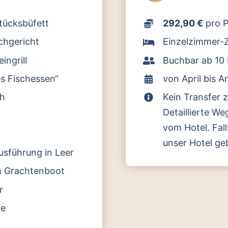
tücksbüfett
292,90 €
pro P
chgericht
Einzelzimmer-Z
ingrill
Buchbar ab 10
s Fischessen“
von April bis 
th
Kein Transfer 
Detaillierte W
vom Hotel. Fal
unser Hotel ge
usführung in Leer
em Grachtenboot
r
ge