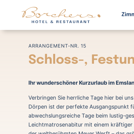
Zum
Inhalt
Zim
springen
ARRANGEMENT-NR. 15
Schloss-, Festu
Ihr wunderschöner Kurzurlaub im Emslan
Verbringen Sie herrliche Tage hier bei un
Dörpen ist der perfekte Ausgangspunkt 
abwechslungsreiche Tage beim lustig-ges
Leichtmatrosenabitur mit einem kräftige
der weltberühmten Meyer Werft – das gr