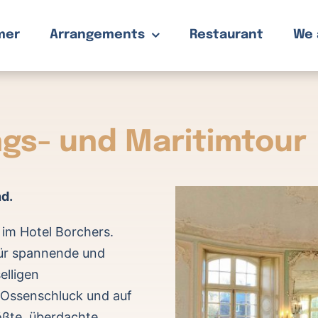
mer
Arrangements
Restaurant
We 
ngs- und Maritimtour
d.
s im Hotel Borchers.
für spannende und
elligen
r Ossenschluck und auf
ößte, überdachte