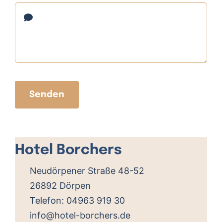
Senden
Leaflet
, ©
OpenStreetMap
Mitwirkende
Hotel Borchers
+
−
Neudörpener Straße 48-52
26892 Dörpen
Telefon:
04963 919 30
info@hotel-borchers.de