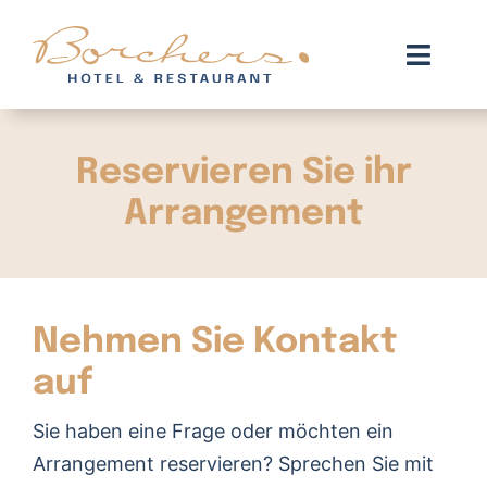
Zum
Inhalt
Toggl
springen
Navig
Zimmer
Reservieren Sie ihr
Arrangements
Arrangement
Restaurant
We are green
Nehmen Sie Kontakt
Kontakt
auf
Sie haben eine Frage oder möchten ein
Buchen
Arrangement reservieren? Sprechen Sie mit