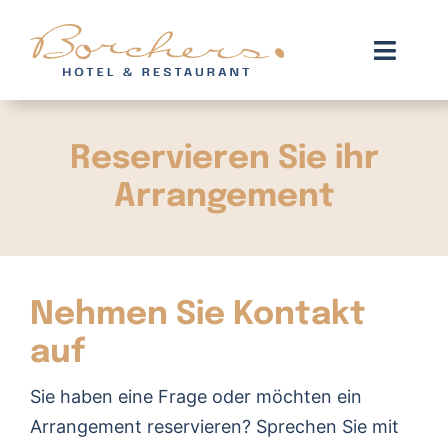
Zum
Inhalt
Toggl
springen
Navig
Zimmer
Reservieren Sie ihr
Arrangements
Arrangement
Restaurant
We are green
Nehmen Sie Kontakt
Kontakt
auf
Sie haben eine Frage oder möchten ein
Buchen
Arrangement reservieren? Sprechen Sie mit