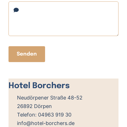
Senden
Leaflet
, ©
OpenStreetMap
Mitwirkende
Hotel Borchers
+
−
Neudörpener Straße 48-52
26892 Dörpen
Telefon:
04963 919 30
info@hotel-borchers.de