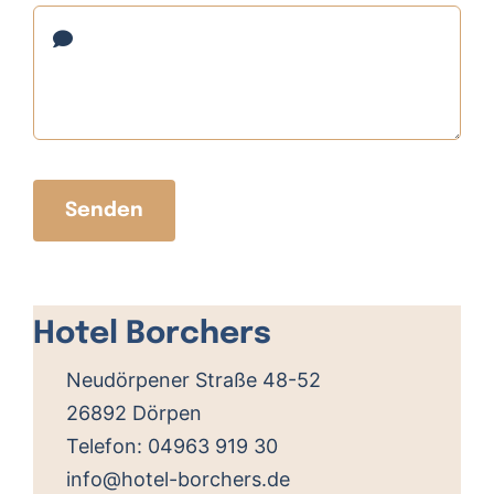
Senden
Leaflet
, ©
OpenStreetMap
Mitwirkende
Hotel Borchers
+
−
Neudörpener Straße 48-52
26892 Dörpen
Telefon:
04963 919 30
info@hotel-borchers.de