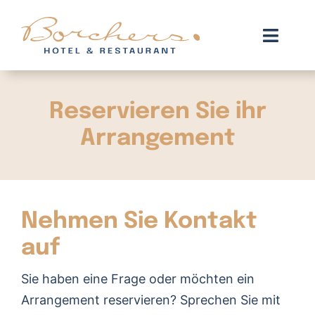
Zum
Inhalt
Toggl
springen
Navig
Zimmer
Reservieren Sie ihr
Arrangements
Arrangement
Restaurant
We are green
Nehmen Sie Kontakt
Kontakt
auf
Sie haben eine Frage oder möchten ein
Buchen
Arrangement reservieren? Sprechen Sie mit