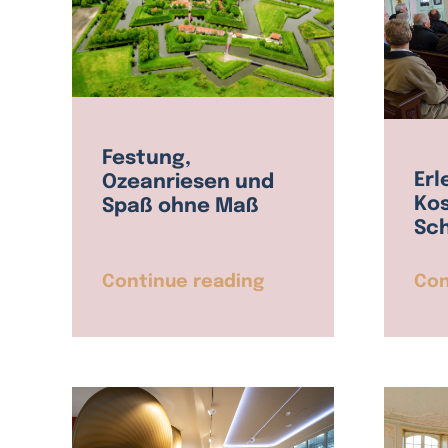
Festung,
Erl
Ozeanriesen und
Ko
Spaß ohne Maß
Sc
Continue reading
Con