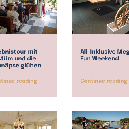
ebnistour mit
All-Inklusive Me
stüm und die
Fun Weekend
hnäpse glühen
tinue reading
Continue reading